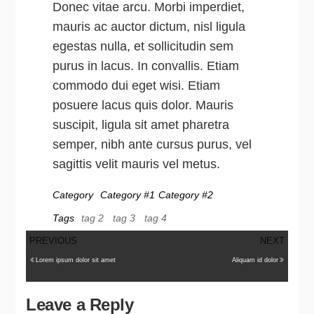
Donec vitae arcu. Morbi imperdiet,
mauris ac auctor dictum, nisl ligula
egestas nulla, et sollicitudin sem
purus in lacus. In convallis. Etiam
commodo dui eget wisi. Etiam
posuere lacus quis dolor. Mauris
suscipit, ligula sit amet pharetra
semper, nibh ante cursus purus, vel
sagittis velit mauris vel metus.
Category
Category #1
Category #2
Tags
tag 2
tag 3
tag 4
Previous
Next
PREVIOUS
NEXT
Post
Post
Post
Lorem ipsum dolor sit amet
Aliquam id dolor
navigation
Leave a Reply